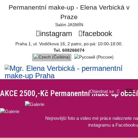
Permanentní make-up - Elena Verbická v
Praze
Salón JASMÍN
instagram
facebook
Praha 1, ul. Vodičkova 16, 2 patro, po-pá: 10:00-18:00.
Tel.
608266074
AKCE 2500,-Kč Permanentní make-up obočí
Objednat se
Nejnovější foto a video mé práce naleznete na
instagramu a Facebooku